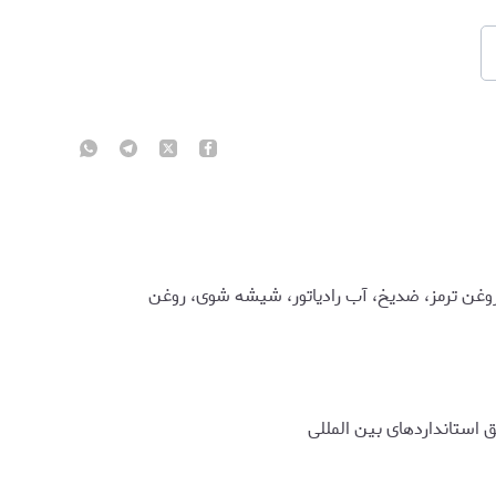
وغن ترمز، ضدیخ، آب رادیاتور، شیشه شوی، روغن
استانداردهای بین المللی